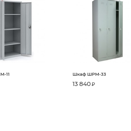
М-11
Шкаф ШРМ-33
13 840
₽