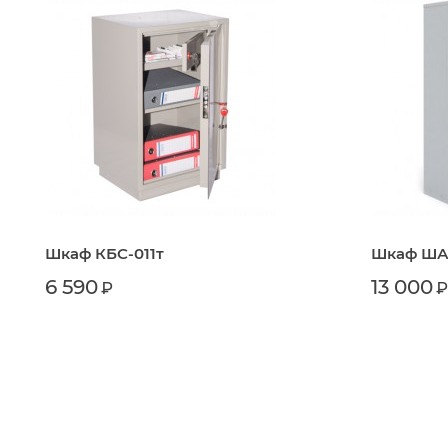
Шкаф КБС-011т
Шкаф ША
6 590
13 000
₽
₽