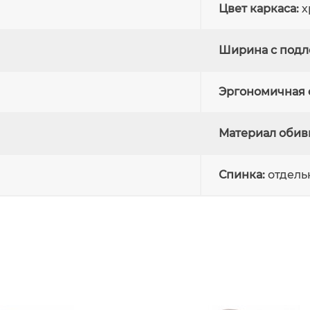
Цвет каркаса:
х
Ширина с подл
Эргономичная с
Материал обив
Спинка:
отдель
качественную мебель!
аются из качественных и безопасных для здоровья 
а и выбираем только лучших поставщиков.