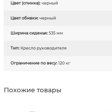
Цвет (спинка):
черный
Цвет обивки:
черный
Ширина сиденья:
535 мм
Тип:
Кресло руководителя
Ограничение по весу:
120 кг
Гарантия
Похожие товары
Мы заботимся о своих покупателях, реализуя 
Все кресла, стулья и корпусная мебель собир
Мы внимательно следим за тенденциями рынк