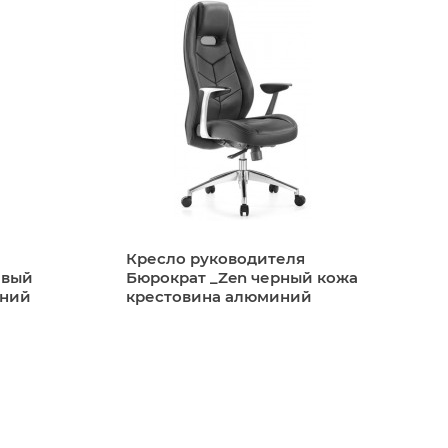
м и стандартам качества.
Кресло руководителя
евый
Бюрократ _Zen черный кожа
иний
крестовина алюминий
те заказанный товар