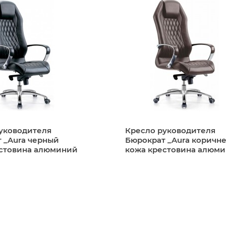
ное соответствие моделей всем существующим норма
бя гарантийные обязательства перед покупателем.
тно,
уководителя
Кресло руководителя
км,
 _Aura черный
Бюрократ _Aura коричн
20 руб./1 км,
стовина алюминий
кожа крестовина алюм
сумме 100 руб. за каждый следующий этаж.
рать свой заказ в пункте самовывоза.
наших менеджеров.
рами, поэтому вы можете быть уверены, что получи