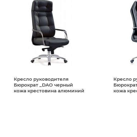
Отдел технического контроля отвечает за пол
При этом мы ответственно несем взятые на се
Гарантия: 24 месяца
Доставка
Мы осуществляем доставку по Брянску:
товар на общую сумму от 15 000 руб. - беспла
Кресло руководителя
Кресло р
товар на сумму менее 15 000 руб. - 20 руб./1 
Бюрократ _DAO черный
Бюрократ
по Брянской области товар на любую сумму - 
кожа крестовина алюминий
кожа кре
подъём выше первого этажа оплачивается в 
Также, в случае необходимости, вы можете заб
Подробные условия всегда можно уточнить у 
Доставка осуществляется опытными экспедито
в безупречном виде.