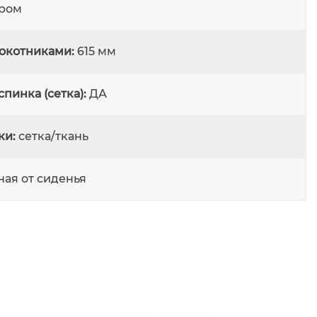
ром
окотниками:
615 мм
пинка (сетка):
ДА
ки:
сетка/ткань
ная от сиденья
комплектующих.