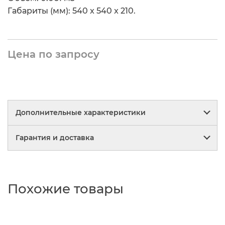
Габариты (мм): 540 x 540 x 210.
Цена по запросу
Дополнительные характеристики
Гарантия и доставка
PartNumber/Артикул Производителя:
KB-
9N/DG/TW-12
Гарантия
Бренд:
БЮРОКРАТ
Похожие товары
Мы заботимся о своих покупателях,
реализуя качественную мебель!
Высота кресла MIN:
1225 мм
Все кресла, стулья и корпусная мебель