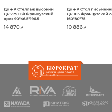
При этом мы ответственно несем взятые
Дин-Р Стеллаж высокий
Дин-Р Стол письмен
на себя гарантийные обязательства
ДР 775 ОФ Французский
ДР 103 Французский о
перед покупателем.
орех 90*46.5*196.5
160*80*75
14 870
10 886
₽
₽
Гарантия: 24 месяца
Доставка
Мы осуществляем доставку по Брянску:
товар на общую сумму от 15 000 руб. -
бесплатно,
товар на сумму менее 15 000 руб. - 20
руб./1 км,
по Брянской области товар на любую
сумму - 20 руб./1 км,
подъём выше первого этажа
оплачивается в сумме 100 руб. за