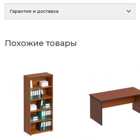
Гарантия и доставка
Гарантия
Похожие товары
Мы заботимся о своих покупателях,
реализуя качественную мебель!
Все кресла, стулья и корпусная мебель
собираются из качественных и
безопасных для здоровья
комплектующих.
Мы внимательно следим за тенденциями
рынка и выбираем только лучших
поставщиков.
Отдел технического контроля отвечает
за полное соответствие моделей всем
существующим нормам и стандартам
качества.