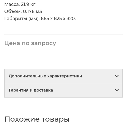
Масса: 21.9 кг
Объем: 0.176 м
3
Габариты (мм): 665 x 825 x 320.
Цена по запросу
Дополнительные характеристики
Гарантия и доставка
PartNumber/Артикул Производителя:
VIKING
4 AERO BLACK
Гарантия
Бренд:
ZOMBIE
Похожие товары
Мы заботимся о своих покупателях,